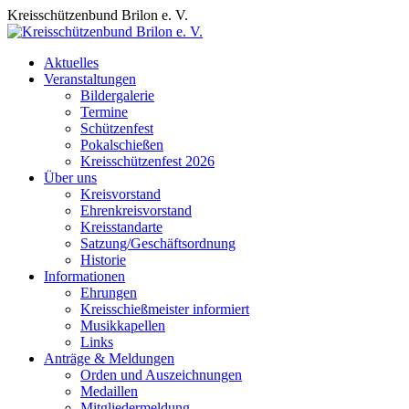
Zum
Kreisschützenbund Brilon e. V.
Inhalt
springen
Aktuelles
Veranstaltungen
Bildergalerie
Termine
Schützenfest
Pokalschießen
Kreisschützenfest 2026
Über uns
Kreisvorstand
Ehrenkreisvorstand
Kreisstandarte
Satzung/Geschäftsordnung
Historie
Informationen
Ehrungen
Kreisschießmeister informiert
Musikkapellen
Links
Anträge & Meldungen
Orden und Auszeichnungen
Medaillen
Mitgliedermeldung