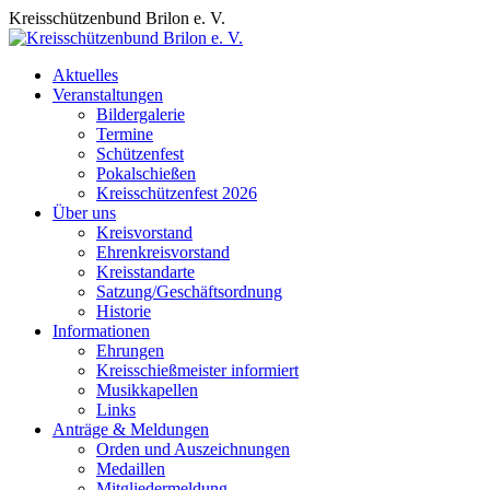
Zum
Kreisschützenbund Brilon e. V.
Inhalt
springen
Aktuelles
Veranstaltungen
Bildergalerie
Termine
Schützenfest
Pokalschießen
Kreisschützenfest 2026
Über uns
Kreisvorstand
Ehrenkreisvorstand
Kreisstandarte
Satzung/Geschäftsordnung
Historie
Informationen
Ehrungen
Kreisschießmeister informiert
Musikkapellen
Links
Anträge & Meldungen
Orden und Auszeichnungen
Medaillen
Mitgliedermeldung