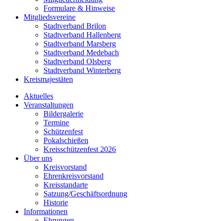
Formulare & Hinweise
Mitgliedsvereine
Stadtverband Brilon
Stadtverband Hallenberg
Stadtverband Marsberg
Stadtverband Medebach
Stadtverband Olsberg
Stadtverband Winterberg
Kreismajestäten
Aktuelles
Veranstaltungen
Bildergalerie
Termine
Schützenfest
Pokalschießen
Kreisschützenfest 2026
Über uns
Kreisvorstand
Ehrenkreisvorstand
Kreisstandarte
Satzung/Geschäftsordnung
Historie
Informationen
Ehrungen