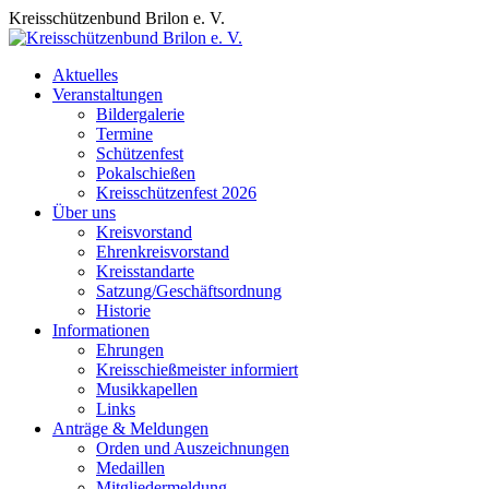
Zum
Kreisschützenbund Brilon e. V.
Inhalt
springen
Aktuelles
Veranstaltungen
Bildergalerie
Termine
Schützenfest
Pokalschießen
Kreisschützenfest 2026
Über uns
Kreisvorstand
Ehrenkreisvorstand
Kreisstandarte
Satzung/Geschäftsordnung
Historie
Informationen
Ehrungen
Kreisschießmeister informiert
Musikkapellen
Links
Anträge & Meldungen
Orden und Auszeichnungen
Medaillen
Mitgliedermeldung